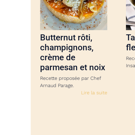
Butternut rôti,
Ta
champignons,
fl
crème de
Rec
parmesan et noix
Insa
Recette proposée par Chef
Arnaud Parage.
Lire la suite