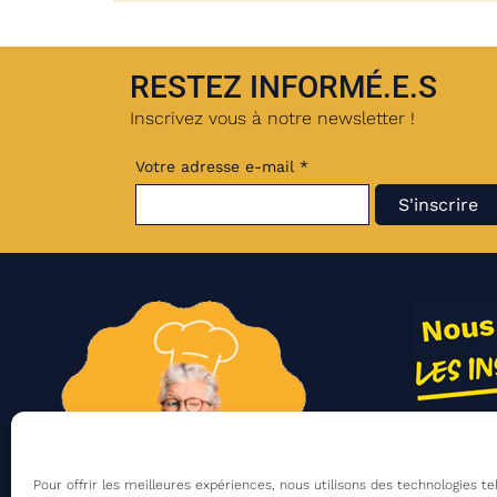
RESTEZ INFORMÉ.E.S
Inscrivez vous à notre newsletter !
Votre adresse e-mail *
Nos act
Contac
Pour offrir les meilleures expériences, nous utilisons des technologies te