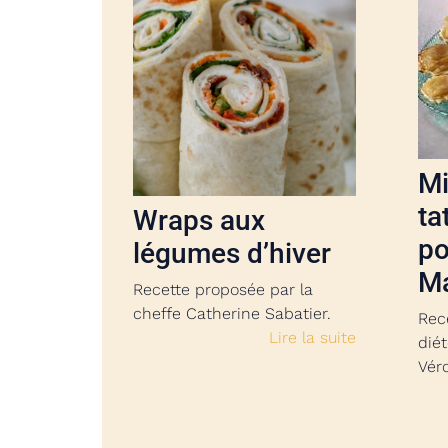
Mi
ta
Wraps aux
p
légumes d’hiver
M
Recette proposée par la
cheffe Catherine Sabatier.
Rec
Lire la suite
diét
Vér