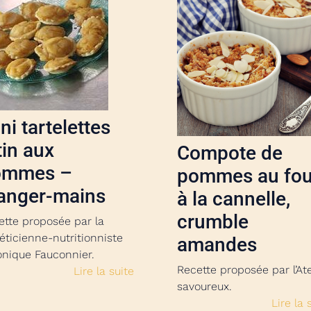
ni tartelettes
tin aux
Compote de
ommes –
pommes au fou
anger-mains
à la cannelle,
crumble
ette proposée par la
éticienne-nutritionniste
amandes
onique Fauconnier.
Recette proposée par l’Ate
Lire la suite
savoureux.
Lire la 