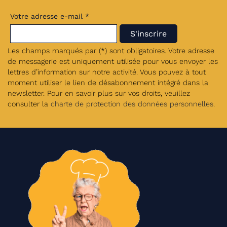
Votre adresse e-mail *
Les champs marqués par (*) sont obligatoires. Votre adresse
de messagerie est uniquement utilisée pour vous envoyer les
lettres d’information sur notre activité. Vous pouvez à tout
moment utiliser le lien de désabonnement intégré dans la
newsletter. Pour en savoir plus sur vos droits, veuillez
consulter la
charte de protection des données personnelles
.