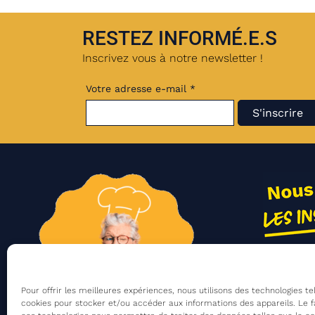
RESTEZ INFORMÉ.E.S
Inscrivez vous à notre newsletter !
Votre adresse e-mail *
Nos act
Contac
Pour offrir les meilleures expériences, nous utilisons des technologies te
cookies pour stocker et/ou accéder aux informations des appareils. Le f