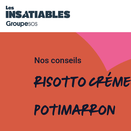
Nos conseils
Risotto créme
potimarron