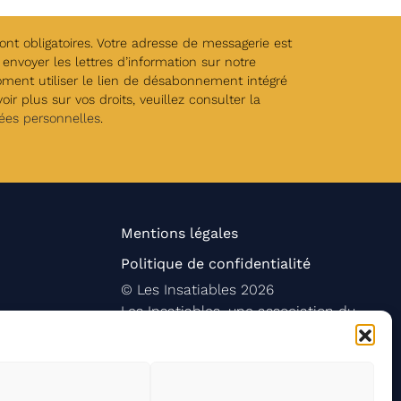
t obligatoires. Votre adresse de messagerie est
envoyer les lettres d’information sur notre
oment utiliser le lien de désabonnement intégré
ir plus sur vos droits, veuillez consulter la
ées personnelles
.
Mentions légales
Politique de confidentialité
©
Les Insatiables
2026
Les Insatiables, une association du