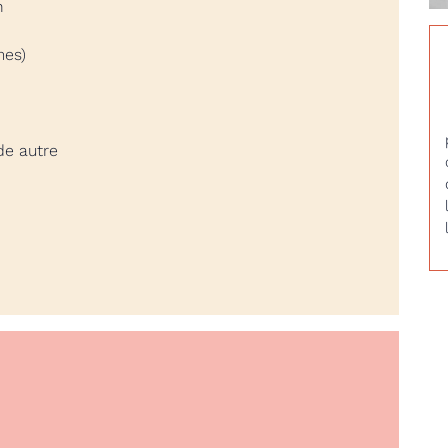
n
mes)
de autre