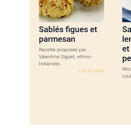
Sa
Sablés figues et
le
parmesan
et
Recette proposée par
pe
Valentine Diguet, ethno-
botaniste.
Rec
Lire la suite
Loui