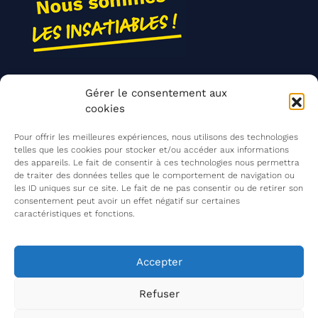
Nos actions
Gérer le consentement aux
Contact
cookies
Agir ensemble
Pour offrir les meilleures expériences, nous utilisons des technologies
telles que les cookies pour stocker et/ou accéder aux informations
des appareils. Le fait de consentir à ces technologies nous permettra
de traiter des données telles que le comportement de navigation ou
Mentions légales
les ID uniques sur ce site. Le fait de ne pas consentir ou de retirer son
consentement peut avoir un effet négatif sur certaines
Politique de confidentialité
caractéristiques et fonctions.
©
Les Insatiables
2026
Les Insatiables, une association du
Accepter
Refuser