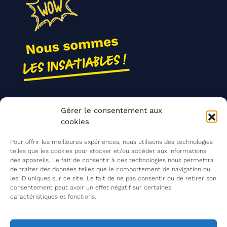
Nos actions
Gérer le consentement aux
Contact
cookies
Agir ensemble
Pour offrir les meilleures expériences, nous utilisons des technologies
telles que les cookies pour stocker et/ou accéder aux informations
des appareils. Le fait de consentir à ces technologies nous permettra
de traiter des données telles que le comportement de navigation ou
Mentions légales
les ID uniques sur ce site. Le fait de ne pas consentir ou de retirer son
consentement peut avoir un effet négatif sur certaines
Politique de confidentialité
caractéristiques et fonctions.
©
Les Insatiables
2026
Les Insatiables, une association du