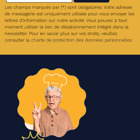
Les champs marqués par (*) sont obligatoires. Votre adresse
de messagerie est uniquement utilisée pour vous envoyer les
lettres d’information sur notre activité. Vous pouvez à tout
moment utiliser le lien de désabonnement intégré dans la
newsletter. Pour en savoir plus sur vos droits, veuillez
consulter la
charte de protection des données personnelles
.