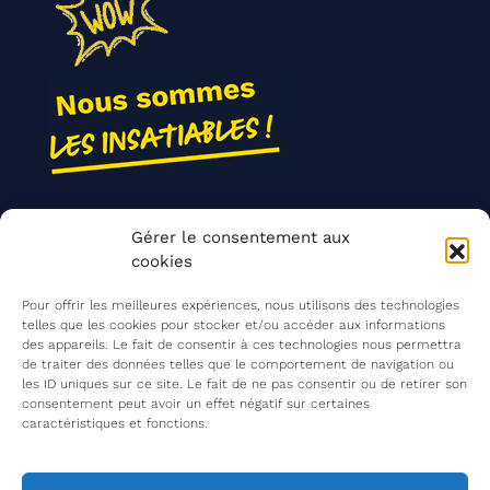
Nos actions
Gérer le consentement aux
Contact
cookies
Agir ensemble
Pour offrir les meilleures expériences, nous utilisons des technologies
telles que les cookies pour stocker et/ou accéder aux informations
des appareils. Le fait de consentir à ces technologies nous permettra
de traiter des données telles que le comportement de navigation ou
Mentions légales
les ID uniques sur ce site. Le fait de ne pas consentir ou de retirer son
consentement peut avoir un effet négatif sur certaines
Politique de confidentialité
caractéristiques et fonctions.
©
Les Insatiables
2026
Les Insatiables, une association du