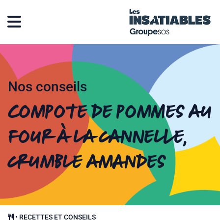
Nos conseils
Compote de pommes au
four à la cannelle,
crumble amandes
•
RECETTES ET CONSEILS