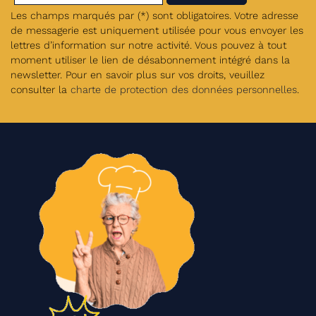
Les champs marqués par (*) sont obligatoires. Votre adresse
de messagerie est uniquement utilisée pour vous envoyer les
lettres d’information sur notre activité. Vous pouvez à tout
moment utiliser le lien de désabonnement intégré dans la
newsletter. Pour en savoir plus sur vos droits, veuillez
consulter la
charte de protection des données personnelles
.