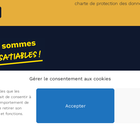
charte de protection des donn
Gérer le consentement aux cookies
ions
t
lles que les
ait de consentir à
semble
 comportement de
Accepter
e retirer son
et fonctions.