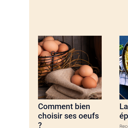
Comment bien
La
choisir ses oeufs
ép
?
Rec