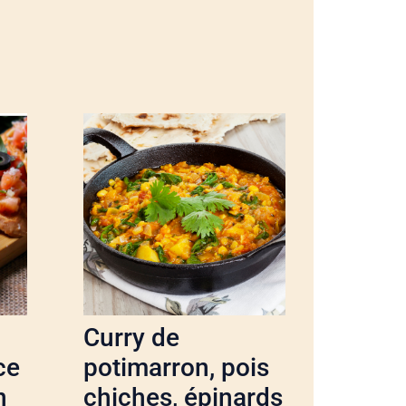
Curry de
ce
potimarron, pois
n
chiches, épinards