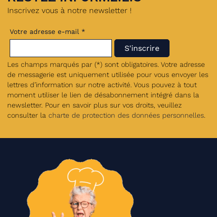
Inscrivez vous à notre newsletter !
Votre adresse e-mail *
Les champs marqués par (*) sont obligatoires. Votre adresse
de messagerie est uniquement utilisée pour vous envoyer les
lettres d’information sur notre activité. Vous pouvez à tout
moment utiliser le lien de désabonnement intégré dans la
newsletter. Pour en savoir plus sur vos droits, veuillez
consulter la
charte de protection des données personnelles
.