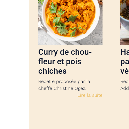
Curry de chou-
Ha
fleur et pois
pa
chiches
vé
Recette proposée par la
Rec
cheffe Christine Ogez.
Add
Lire la suite