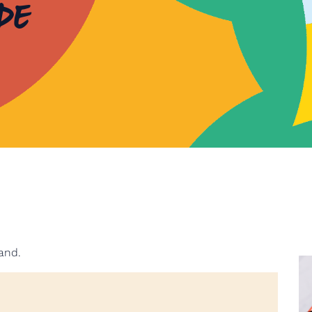
de
and.