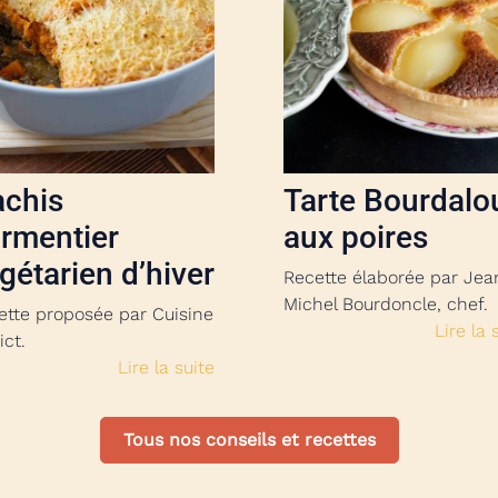
chis
Tarte Bourdalo
rmentier
aux poires
gétarien d’hiver
Recette élaborée par Jea
Michel Bourdoncle, chef.
ette proposée par Cuisine
Lire la 
ict.
Lire la suite
Tous nos conseils et recettes