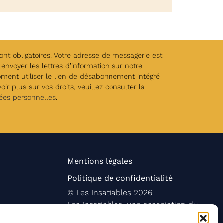
t obligatoires. Votre adresse de messagerie est
envoyer les lettres d’information sur notre
oment utiliser le lien de désabonnement intégré
ir plus sur vos droits, veuillez consulter la
ées personnelles
.
Mentions légales
Politique de confidentialité
©
Les Insatiables
2026
Les Insatiables, une association du