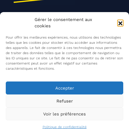
Nos actions
Gérer le consentement aux
Contact
cookies
Agir ensemble
Pour offrir les meilleures expériences, nous utilisons des technologies
telles que les cookies pour stocker et/ou accéder aux informations
des appareils. Le fait de consentir à ces technologies nous permettra
de traiter des données telles que le comportement de navigation ou
Mentions légales
les ID uniques sur ce site. Le fait de ne pas consentir ou de retirer son
consentement peut avoir un effet négatif sur certaines
Politique de confidentialité
caractéristiques et fonctions.
©
Les Insatiables
2026
Les Insatiables, une association du
Accepter
Refuser
Voir les préférences
Politique de confidentialité