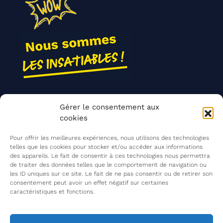
Nos actions
Gérer le consentement aux
Contact
cookies
Agir ensemble
Pour offrir les meilleures expériences, nous utilisons des technologies
telles que les cookies pour stocker et/ou accéder aux informations
des appareils. Le fait de consentir à ces technologies nous permettra
de traiter des données telles que le comportement de navigation ou
Mentions légales
les ID uniques sur ce site. Le fait de ne pas consentir ou de retirer son
consentement peut avoir un effet négatif sur certaines
Politique de confidentialité
caractéristiques et fonctions.
©
Les Insatiables
2026
Les Insatiables, une association du