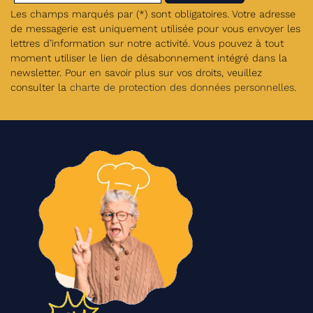
Les champs marqués par (*) sont obligatoires. Votre adresse
de messagerie est uniquement utilisée pour vous envoyer les
lettres d’information sur notre activité. Vous pouvez à tout
moment utiliser le lien de désabonnement intégré dans la
newsletter. Pour en savoir plus sur vos droits, veuillez
consulter la
charte de protection des données personnelles
.