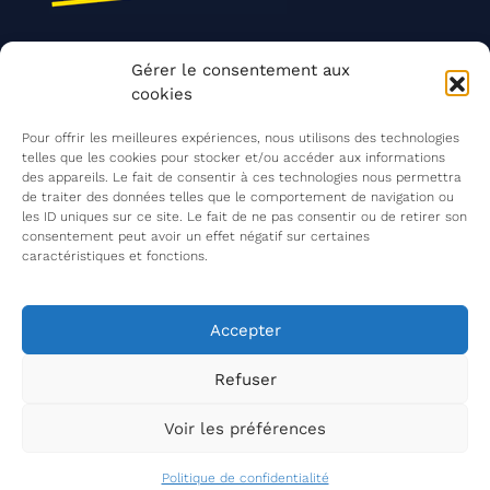
Nos actions
Gérer le consentement aux
Contact
cookies
Agir ensemble
Pour offrir les meilleures expériences, nous utilisons des technologies
telles que les cookies pour stocker et/ou accéder aux informations
des appareils. Le fait de consentir à ces technologies nous permettra
de traiter des données telles que le comportement de navigation ou
Mentions légales
les ID uniques sur ce site. Le fait de ne pas consentir ou de retirer son
consentement peut avoir un effet négatif sur certaines
Politique de confidentialité
caractéristiques et fonctions.
©
Les Insatiables
2026
Les Insatiables, une association du
Accepter
Refuser
Voir les préférences
Politique de confidentialité