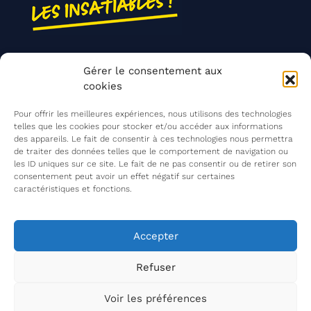
Nos actions
Gérer le consentement aux
Contact
cookies
Agir ensemble
Pour offrir les meilleures expériences, nous utilisons des technologies
telles que les cookies pour stocker et/ou accéder aux informations
des appareils. Le fait de consentir à ces technologies nous permettra
de traiter des données telles que le comportement de navigation ou
Mentions légales
les ID uniques sur ce site. Le fait de ne pas consentir ou de retirer son
consentement peut avoir un effet négatif sur certaines
Politique de confidentialité
caractéristiques et fonctions.
©
Les Insatiables
2026
Les Insatiables, une association du
Accepter
Refuser
Voir les préférences