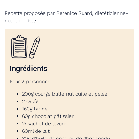
Recette proposée par Berenice Suard, diététicienne-
nutritionniste
Ingrédients
Pour 2 personnes
200g courge butternut cuite et pelée
2 œufs
160g farine
60g chocolat pâtissier
½ sachet de levure
60ml de lait
30g d’huile de coco ou de ghee fondu