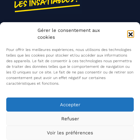
Nos actions
Gérer le consentement aux
Contact
cookies
Agir ensemble
Pour offrir les meilleures expériences, nous utilisons des technologies
telles que les cookies pour stocker et/ou accéder aux informations
des appareils. Le fait de consentir à ces technologies nous permettra
de traiter des données telles que le comportement de navigation ou
Mentions légales
les ID uniques sur ce site. Le fait de ne pas consentir ou de retirer son
consentement peut avoir un effet négatif sur certaines
Politique de confidentialité
caractéristiques et fonctions.
©
Les Insatiables
2026
Les Insatiables, une association du
Accepter
Refuser
Voir les préférences